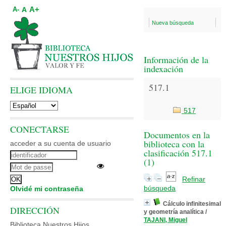
A+
A
A-
Nueva búsqueda
Información de la
indexación
517.1
ELIGE IDIOMA
517
CONECTARSE
Documentos en la
biblioteca con la
acceder a su cuenta de usuario
clasificación 517.1
(
1
)
Refinar
búsqueda
Olvidé mi contraseña
Cálculo infinitesimal
DIRECCIÓN
y geometría analítica
/
TAJANI, Miguel
Biblioteca Nuestros Hijos