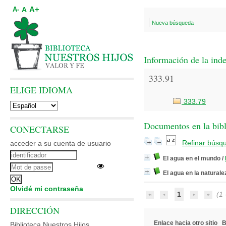
A+
A
A-
Nueva búsqueda
Información de la ind
333.91
ELIGE IDIOMA
333.79
Documentos en la bibli
CONECTARSE
Refinar búsq
acceder a su cuenta de usuario
El agua en el mundo
/
El agua en la naturale
Olvidé mi contraseña
1
(1 -
DIRECCIÓN
Enlace hacia otro sitio
B
Biblioteca Nuestros Hijos