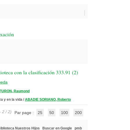
exación
oteca con la clasificación 333.91 (
2
)
ueda
FURON, Raumond
za y en la vida
/
ABADIE SORIANO, Roberto
 2 / 2)
Par page :
25
50
100
200
iblioteca Nuestros Hijos
Buscar en Google
pmb