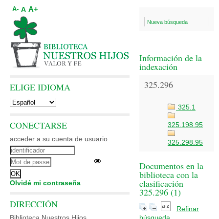
A+
A
A-
Nueva búsqueda
Información de la
indexación
325.296
ELIGE IDIOMA
325.1
CONECTARSE
325.198.95
acceder a su cuenta de usuario
325.298.95
Documentos en la
biblioteca con la
clasificación
Olvidé mi contraseña
325.296 (
1
)
DIRECCIÓN
Refinar
Biblioteca Nuestros Hijos
búsqueda