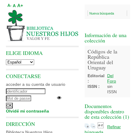
A+
A
A-
Nueva búsqueda
Información de una
colección
Códigos de la
ELIGE IDIOMA
República
Oriental del
Uruguay
CONECTARSE
Editorial
Del
:
Foro
acceder a su cuenta de usuario
ISSN :
sin
ISSN
Documentos
disponibles dentro
Olvidé mi contraseña
de esta colección (
1
)
DIRECCIÓN
Refinar
Biblioteca Nuestros Hijos
búsqueda