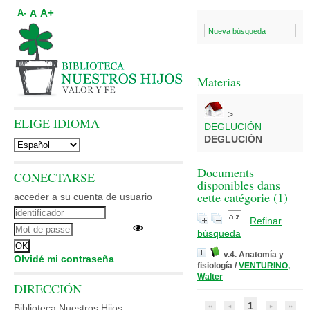
A+
A
A-
Nueva búsqueda
Materias
>
ELIGE IDIOMA
DEGLUCIÓN
DEGLUCIÓN
Documents
CONECTARSE
disponibles dans
cette catégorie (
1
)
acceder a su cuenta de usuario
Refinar
búsqueda
v.4. Anatomía y
Olvidé mi contraseña
fisiología
/
VENTURINO,
Walter
DIRECCIÓN
1
Biblioteca Nuestros Hijos