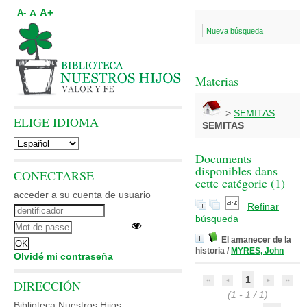
A+
A
A-
Nueva búsqueda
Materias
>
SEMITAS
ELIGE IDIOMA
SEMITAS
Documents
disponibles dans
CONECTARSE
cette catégorie (
1
)
acceder a su cuenta de usuario
Refinar
búsqueda
El amanecer de la
historia
/
MYRES, John
Olvidé mi contraseña
1
DIRECCIÓN
(1 - 1 / 1)
Biblioteca Nuestros Hijos