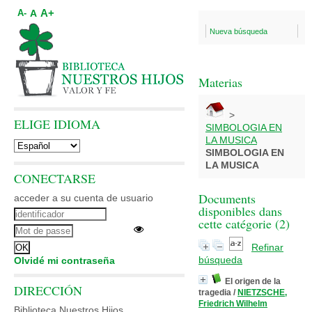
A+
A
A-
Nueva búsqueda
Materias
>
ELIGE IDIOMA
SIMBOLOGIA EN
LA MUSICA
SIMBOLOGIA EN
LA MUSICA
CONECTARSE
Documents
acceder a su cuenta de usuario
disponibles dans
cette catégorie (
2
)
Refinar
búsqueda
Olvidé mi contraseña
El origen de la
DIRECCIÓN
tragedia
/
NIETZSCHE,
Friedrich Wilhelm
Biblioteca Nuestros Hijos