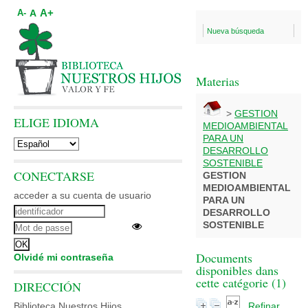
A+
A
A-
Nueva búsqueda
Materias
>
GESTION
ELIGE IDIOMA
MEDIOAMBIENTAL
PARA UN
DESARROLLO
SOSTENIBLE
CONECTARSE
GESTION
MEDIOAMBIENTAL
acceder a su cuenta de usuario
PARA UN
DESARROLLO
SOSTENIBLE
Documents
Olvidé mi contraseña
disponibles dans
cette catégorie (
1
)
DIRECCIÓN
Biblioteca Nuestros Hijos
Refinar