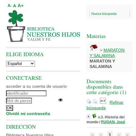
A+
A
A-
Nueva búsqueda
Materias
>
MARATON
ELIGE IDIOMA
Y SALAMINA
MARATON Y
SALAMINA
CONECTARSE
Documents
disponibles dans
acceder a su cuenta de usuario
cette catégorie (
1
)
Refinar
búsqueda
Olvidé mi contraseña
v.3. Historia del
mundo
/
PIJOAN, José
DIRECCIÓN
1
Biblioteca Nuestros Hijos