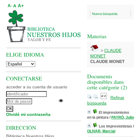
A+
A
A-
Nueva búsqueda
Materias
>
CLAUDE
ELIGE IDIOMA
MONET
CLAUDE MONET
Documents
CONECTARSE
disponibles dans
cette catégorie (
2
)
acceder a su cuenta de usuario
Refinar
búsqueda
El impresionismo
Olvidé mi contraseña
en la pintura
/
PAYRÓ, Julio
DIRECCIÓN
Los impresionistas
/
OLIVAR, Marcial
Biblioteca Nuestros Hijos