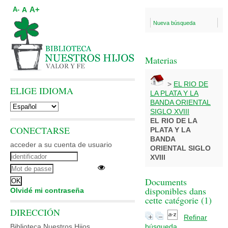
A+
A
A-
Nueva búsqueda
Materias
>
EL RIO DE
ELIGE IDIOMA
LA PLATA Y LA
BANDA ORIENTAL
SIGLO XVIII
EL RIO DE LA
CONECTARSE
PLATA Y LA
BANDA
acceder a su cuenta de usuario
ORIENTAL SIGLO
XVIII
Documents
disponibles dans
Olvidé mi contraseña
cette catégorie (
1
)
DIRECCIÓN
Refinar
Biblioteca Nuestros Hijos
búsqueda