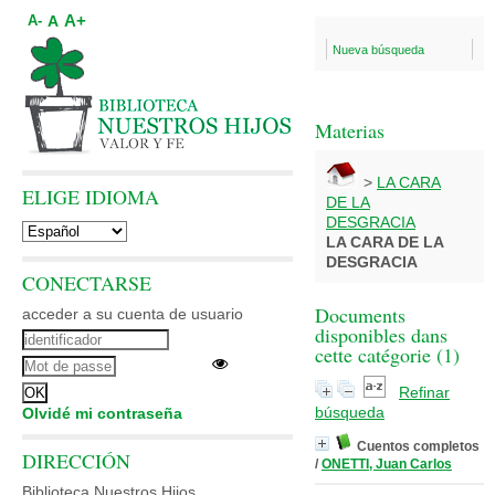
A+
A
A-
Nueva búsqueda
Materias
>
LA CARA
ELIGE IDIOMA
DE LA
DESGRACIA
LA CARA DE LA
DESGRACIA
CONECTARSE
Documents
acceder a su cuenta de usuario
disponibles dans
cette catégorie (
1
)
Refinar
búsqueda
Olvidé mi contraseña
Cuentos completos
DIRECCIÓN
/
ONETTI, Juan Carlos
Biblioteca Nuestros Hijos