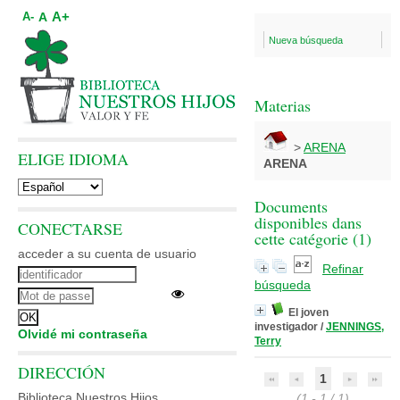
A+
A
A-
Nueva búsqueda
Materias
>
ARENA
ELIGE IDIOMA
ARENA
Documents
disponibles dans
CONECTARSE
cette catégorie (
1
)
acceder a su cuenta de usuario
Refinar
búsqueda
El joven
investigador
/
JENNINGS,
Olvidé mi contraseña
Terry
DIRECCIÓN
1
Biblioteca Nuestros Hijos
(1 - 1 / 1)