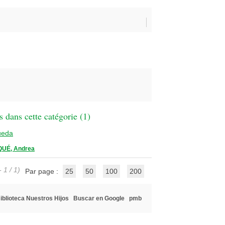
 dans cette catégorie (
1
)
ueda
UÉ, Andrea
 1 / 1)
Par page :
25
50
100
200
iblioteca Nuestros Hijos
Buscar en Google
pmb