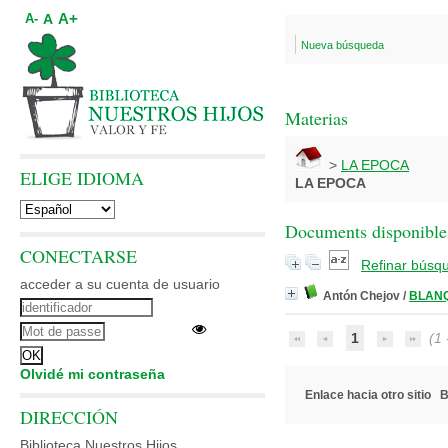
A+
A
A-
Nueva búsqueda
Materias
>
LA EPOCA
ELIGE IDIOMA
LA EPOCA
Documents disponibles
CONECTARSE
Refinar búsq
acceder a su cuenta de usuario
Antón Chejov
/
BLANQ
1
(1 -
Olvidé mi contraseña
Enlace hacia otro sitio
B
DIRECCIÓN
Biblioteca Nuestros Hijos