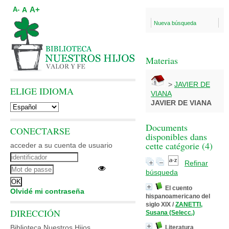
A+
A
A-
Nueva búsqueda
Materias
>
JAVIER DE
ELIGE IDIOMA
VIANA
JAVIER DE VIANA
Documents
CONECTARSE
disponibles dans
cette catégorie (
4
)
acceder a su cuenta de usuario
Refinar
búsqueda
El cuento
Olvidé mi contraseña
hispanoamericano del
siglo XIX
/
ZANETTI,
DIRECCIÓN
Susana (Selecc.)
Biblioteca Nuestros Hijos
Literatura