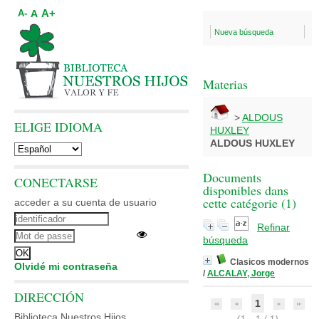
A+
A
A-
Nueva búsqueda
Materias
>
ALDOUS
ELIGE IDIOMA
HUXLEY
ALDOUS HUXLEY
Documents
CONECTARSE
disponibles dans
cette catégorie (
1
)
acceder a su cuenta de usuario
Refinar
búsqueda
Clasicos modernos
Olvidé mi contraseña
/
ALCALAY, Jorge
DIRECCIÓN
1
Biblioteca Nuestros Hijos