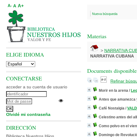
A+
A
A-
Nueva búsqueda
Materias
>
NARRATIVA CU
ELIGE IDIOMA
NARRATIVA CUBANA
Documents disponibles
CONECTARSE
Refinar búsq
acceder a su cuenta de usuario
Morir en la arena
/
Le
Antes que amanezca y
Café Nostalgia
/
VALD
Olvidé mi contraseña
Celestino antes del al
DIRECCIÓN
Como polvo en el vien
Domingo de Revoluci
Biblioteca Nuestros Hijos