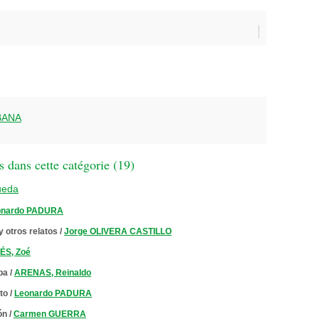
BANA
 dans cette catégorie (
19
)
ueda
onardo PADURA
 otros relatos
/
Jorge OLIVERA CASTILLO
ÉS, Zoé
ba
/
ARENAS, Reinaldo
to
/
Leonardo PADURA
ón
/
Carmen GUERRA