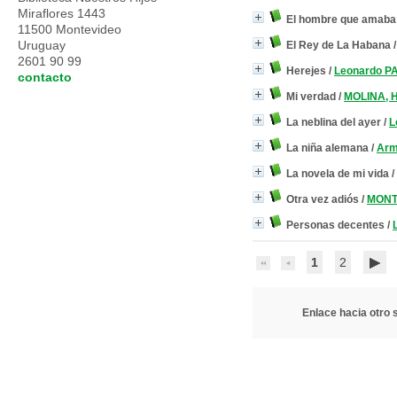
Miraflores 1443
El hombre que amaba 
11500 Montevideo
Uruguay
El Rey de La Habana
2601 90 99
Herejes
/
Leonardo 
contacto
Mi verdad
/
MOLINA, H
La neblina del ayer
/
L
La niña alemana
/
Arm
La novela de mi vida
/
Otra vez adiós
/
MONTA
Personas decentes
/
1
2
Enlace hacia otro s