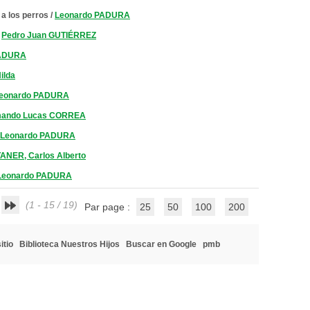
a los perros
/
Leonardo PADURA
/
Pedro Juan GUTIÉRREZ
PADURA
ilda
eonardo PADURA
ando Lucas CORREA
Leonardo PADURA
NER, Carlos Alberto
Leonardo PADURA
(1 - 15 / 19)
Par page :
25
50
100
200
itio
Biblioteca Nuestros Hijos
Buscar en Google
pmb