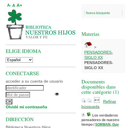
A+
A
A-
Nueva búsqueda
Materias
>
ELIGE IDIOMA
PENSADORES-
SIGLO XX
PENSADORES-
SIGLO XX
CONECTARSE
Documents
acceder a su cuenta de usuario
disponibles dans
cette catégorie (
1
)
Refinar
búsqueda
Olvidé mi contraseña
Los verdaderos
DIRECCIÓN
pensadores de nuestro
tiempo
/
SORMAN, Guy
Biblioteca Nuestros Hijos