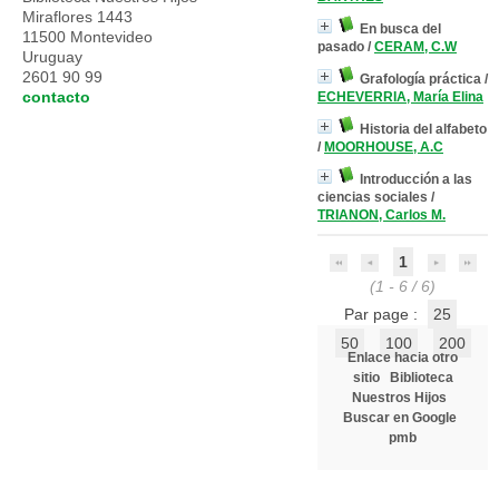
Miraflores 1443
En busca del
11500 Montevideo
pasado
/
CERAM, C.W
Uruguay
2601 90 99
Grafología práctica
/
contacto
ECHEVERRIA, María Elina
Historia del alfabeto
/
MOORHOUSE, A.C
Introducción a las
ciencias sociales
/
TRIANON, Carlos M.
1
(1 - 6 / 6)
Par page :
25
50
100
200
Enlace hacia otro
sitio
Biblioteca
Nuestros Hijos
Buscar en Google
pmb