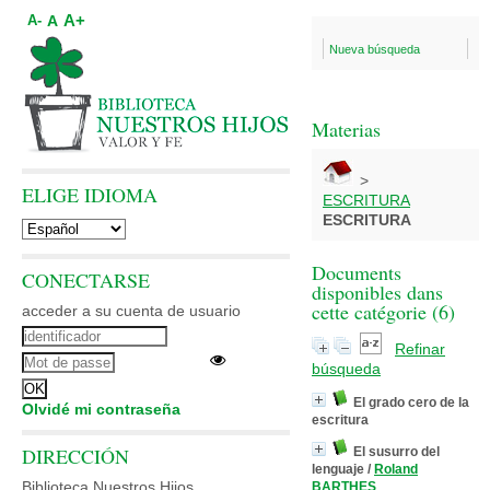
A+
A
A-
Nueva búsqueda
Materias
>
ELIGE IDIOMA
ESCRITURA
ESCRITURA
Documents
CONECTARSE
disponibles dans
cette catégorie (
6
)
acceder a su cuenta de usuario
Refinar
búsqueda
El grado cero de la
Olvidé mi contraseña
escritura
DIRECCIÓN
El susurro del
lenguaje
/
Roland
Biblioteca Nuestros Hijos
BARTHES