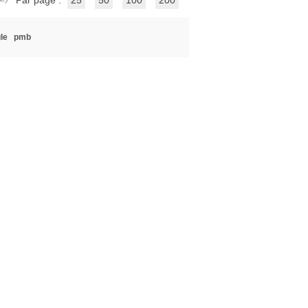
Par page :
25
50
100
200
le
pmb