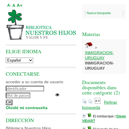
A+
A
A-
Nueva búsqueda
Materias
>
ELIGE IDIOMA
INMIGRACION-
URUGUAY
INMIGRACION-
URUGUAY
CONECTARSE
Documents
acceder a su cuenta de usuario
disponibles dans
cette catégorie (
2
)
Refinar
búsqueda
Olvidé mi contraseña
El embarque
/
Diego
DIRECCIÓN
VIDART
Biblioteca Nuestros Hijos