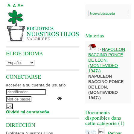
A+
A
A-
Nueva búsqueda
Materias
>
NAPOLEON
ELIGE IDIOMA
BACCINO PONCE
DE LEON,
(MONTEVIDEO
1947-)
CONECTARSE
NAPOLEON
BACCINO PONCE
acceder a su cuenta de usuario
DE LEON,
(MONTEVIDEO
1947-)
Documents
Olvidé mi contraseña
disponibles dans
cette catégorie (
1
)
DIRECCIÓN
Biblioteca Nuestros Hijos
Refinar