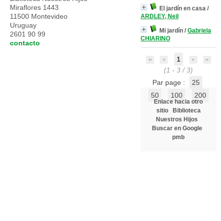
Miraflores 1443
El jardín en casa
/
11500 Montevideo
ARDLEY, Neil
Uruguay
Mi jardín
/
Gabriela
2601 90 99
CHIARINO
contacto
1
(1 - 3 / 3)
Par page :
25
50
100
200
Enlace hacia otro
sitio
Biblioteca
Nuestros Hijos
Buscar en Google
pmb