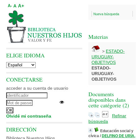
A+
A
A-
Nueva búsqueda
Materias
>
ESTADO-
ELIGE IDIOMA
URUGUAY-
OBJETIVOS
ESTADO-
URUGUAY-
CONECTARSE
OBJETIVOS
acceder a su cuenta de usuario
Documents
disponibles dans
cette catégorie (
2
)
Refinar
Olvidé mi contraseña
búsqueda
DIRECCIÓN
Educación social y
cívica
/
DELFINO DE URÍA,
Biblioteca Nuestros Hijos