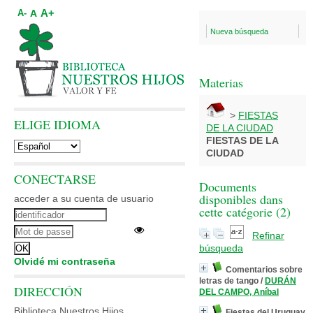
A+
A
A-
Nueva búsqueda
Materias
>
FIESTAS
ELIGE IDIOMA
DE LA CIUDAD
FIESTAS DE LA
CIUDAD
CONECTARSE
Documents
disponibles dans
acceder a su cuenta de usuario
cette catégorie (
2
)
Refinar
búsqueda
Olvidé mi contraseña
Comentarios sobre
letras de tango
/
DURÁN
DIRECCIÓN
DEL CAMPO, Aníbal
Biblioteca Nuestros Hijos
Fiestas del Uruguay