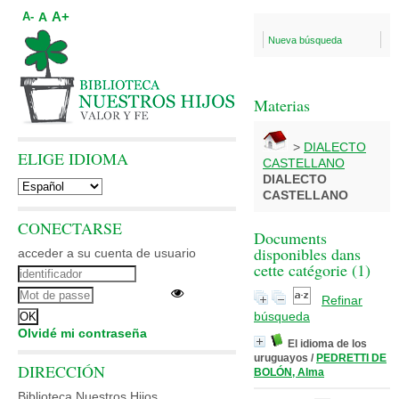
A+
A
A-
Nueva búsqueda
Materias
>
DIALECTO
ELIGE IDIOMA
CASTELLANO
DIALECTO
CASTELLANO
CONECTARSE
Documents
disponibles dans
acceder a su cuenta de usuario
cette catégorie (
1
)
Refinar
búsqueda
Olvidé mi contraseña
El idioma de los
uruguayos
/
PEDRETTI DE
DIRECCIÓN
BOLÓN, Alma
Biblioteca Nuestros Hijos