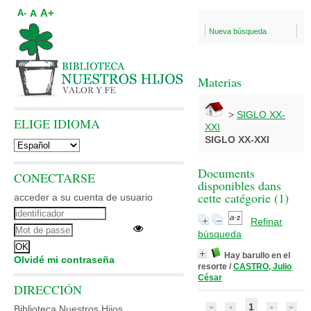
A+
A
A-
Nueva búsqueda
Materias
>
SIGLO XX-
ELIGE IDIOMA
XXI
SIGLO XX-XXI
Documents
CONECTARSE
disponibles dans
cette catégorie (
1
)
acceder a su cuenta de usuario
Refinar
búsqueda
Hay barullo en el
Olvidé mi contraseña
resorte
/
CASTRO, Julio
César
DIRECCIÓN
1
Biblioteca Nuestros Hijos