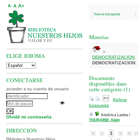
A+
A
A-
Nueva búsqueda
Materias
>
ELIGE IDIOMA
DEMOCRATIZACION
DEMOCRATIZACION
Documents
CONECTARSE
disponibles dans
cette catégorie (
1
)
acceder a su cuenta de usuario
Refinar
búsqueda
América Latina
/
Olvidé mi contraseña
TOURAINE, Alain
DIRECCIÓN
1
(1
Biblioteca Nuestros Hijos