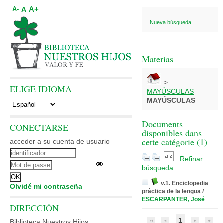
A+
A
A-
Nueva búsqueda
Materias
>
ELIGE IDIOMA
MAYÚSCULAS
MAYÚSCULAS
Documents
CONECTARSE
disponibles dans
cette catégorie (
1
)
acceder a su cuenta de usuario
Refinar
búsqueda
v.1. Enciclopedia
Olvidé mi contraseña
práctica de la lengua
/
ESCARPANTER, José
DIRECCIÓN
1
Biblioteca Nuestros Hijos