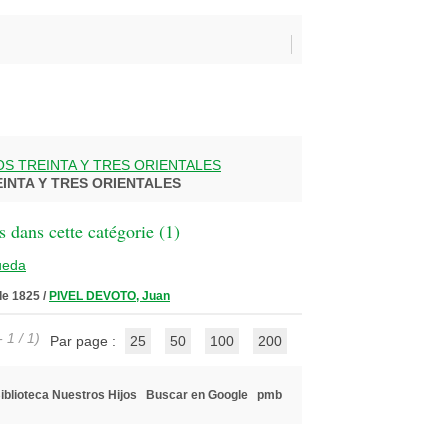
S TREINTA Y TRES ORIENTALES
INTA Y TRES ORIENTALES
 dans cette catégorie (
1
)
ueda
de 1825
/
PIVEL DEVOTO, Juan
 1 / 1)
Par page :
25
50
100
200
iblioteca Nuestros Hijos
Buscar en Google
pmb