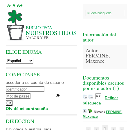
A+
A
A-
Nueva búsqueda
Información del
autor
Autor
ELIGE IDIOMA
FERMINE,
Maxence
CONECTARSE
Documentos
disponibles escritos
acceder a su cuenta de usuario
por este autor (
1
)
Refinar
búsqueda
Olvidé mi contraseña
Nieve
/
FERMINE,
Maxence
DIRECCIÓN
1
Biblioteca Nuestros Hijos