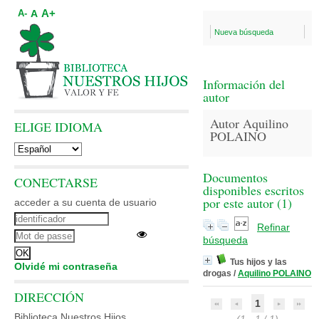
A+
A
A-
Nueva búsqueda
Información del
autor
Autor Aquilino
ELIGE IDIOMA
POLAINO
Documentos
CONECTARSE
disponibles escritos
por este autor (
1
)
acceder a su cuenta de usuario
Refinar
búsqueda
Tus hijos y las
Olvidé mi contraseña
drogas
/
Aquilino POLAINO
DIRECCIÓN
1
Biblioteca Nuestros Hijos