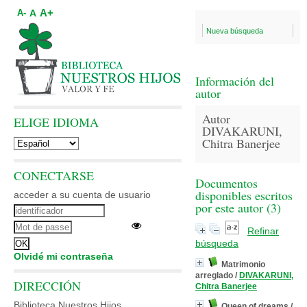
A+
A
A-
Nueva búsqueda
Información del
autor
Autor
ELIGE IDIOMA
DIVAKARUNI,
Chitra Banerjee
CONECTARSE
Documentos
disponibles escritos
acceder a su cuenta de usuario
por este autor (
3
)
Refinar
búsqueda
Olvidé mi contraseña
Matrimonio
arreglado
/
DIVAKARUNI,
DIRECCIÓN
Chitra Banerjee
Biblioteca Nuestros Hijos
Queen of dreams
/