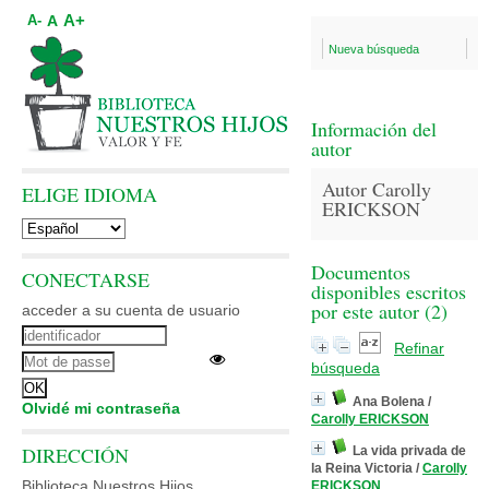
A+
A
A-
Nueva búsqueda
Información del
autor
Autor Carolly
ELIGE IDIOMA
ERICKSON
Documentos
CONECTARSE
disponibles escritos
por este autor (
2
)
acceder a su cuenta de usuario
Refinar
búsqueda
Ana Bolena
/
Olvidé mi contraseña
Carolly ERICKSON
DIRECCIÓN
La vida privada de
la Reina Victoria
/
Carolly
Biblioteca Nuestros Hijos
ERICKSON