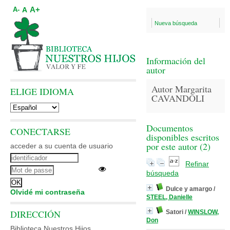
A+
A
A-
Nueva búsqueda
Información del
autor
Autor Margarita
ELIGE IDIOMA
CAVANDOLI
Documentos
CONECTARSE
disponibles escritos
por este autor (
2
)
acceder a su cuenta de usuario
Refinar
búsqueda
Dulce y amargo
/
Olvidé mi contraseña
STEEL, Danielle
DIRECCIÓN
Satori
/
WINSLOW,
Don
Biblioteca Nuestros Hijos