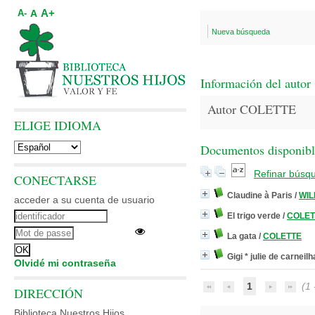
A+
A
A-
Nueva búsqueda
Información del autor
Autor COLETTE
ELIGE IDIOMA
Documentos disponibles
Refinar búsq
CONECTARSE
Claudine à Paris
/
WIL
acceder a su cuenta de usuario
El trigo verde
/
COLET
La gata
/
COLETTE
Gigi * julie de carneil
Olvidé mi contraseña
1
(1 -
DIRECCIÓN
Biblioteca Nuestros Hijos