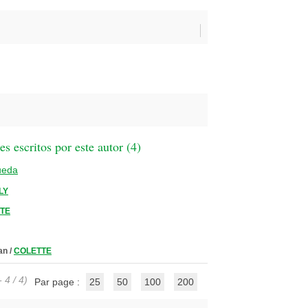
 escritos por este autor (
4
)
ueda
LY
TE
han
/
COLETTE
 4 / 4)
Par page :
25
50
100
200