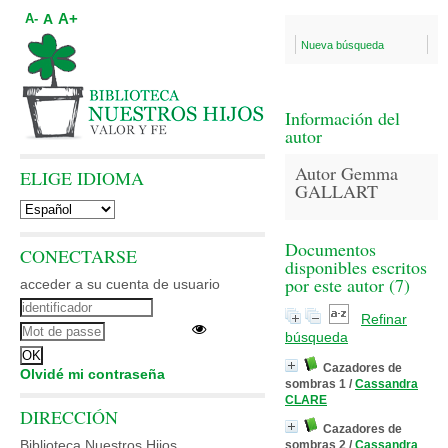
A+
A
A-
Nueva búsqueda
Información del
autor
Autor Gemma
ELIGE IDIOMA
GALLART
Documentos
CONECTARSE
disponibles escritos
por este autor (
7
)
acceder a su cuenta de usuario
Refinar
búsqueda
Cazadores de
Olvidé mi contraseña
sombras 1
/
Cassandra
CLARE
DIRECCIÓN
Cazadores de
Biblioteca Nuestros Hijos
sombras 2
/
Cassandra