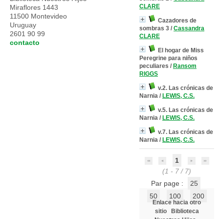
CLARE
Miraflores 1443
11500 Montevideo
Cazadores de
Uruguay
sombras 3
/
Cassandra
2601 90 99
CLARE
contacto
El hogar de Miss
Peregrine para niños
peculiares
/
Ransom
RIGGS
v.2. Las crónicas de
Narnia
/
LEWIS, C.S.
v.5. Las crónicas de
Narnia
/
LEWIS, C.S.
v.7. Las crónicas de
Narnia
/
LEWIS, C.S.
1
(1 - 7 / 7)
Par page :
25
50
100
200
Enlace hacia otro
sitio
Biblioteca