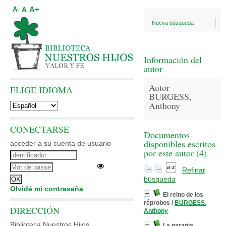
A+
A
A-
Nueva búsqueda
Información del
autor
Autor
ELIGE IDIOMA
BURGESS,
Anthony
CONECTARSE
Documentos
disponibles escritos
acceder a su cuenta de usuario
por este autor (
4
)
Refinar
búsqueda
Olvidé mi contraseña
El reino de los
réprobos
/
BURGESS,
DIRECCIÓN
Anthony
Biblioteca Nuestros Hijos
La naranja