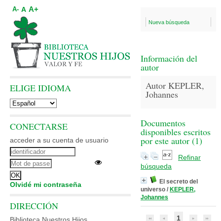
A+
A
A-
Nueva búsqueda
Información del
autor
Autor KEPLER,
ELIGE IDIOMA
Johannes
Documentos
CONECTARSE
disponibles escritos
por este autor (
1
)
acceder a su cuenta de usuario
Refinar
búsqueda
El secreto del
Olvidé mi contraseña
universo
/
KEPLER,
Johannes
DIRECCIÓN
1
Biblioteca Nuestros Hijos