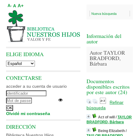
A+
A
A-
Nueva búsqueda
Información del
autor
Autor TAYLOR
ELIGE IDIOMA
BRADFORD,
Bárbara
CONECTARSE
Documentos
disponibles escritos
acceder a su cuenta de usuario
por este autor (
24
)
Refinar
búsqueda
Olvidé mi contraseña
Act of will
/
TAYLOR
BRADFORD, Bárbara
DIRECCIÓN
Being Elizabeth
/
Biblioteca Nuestros Hijos
TAYLOR BRADFORD,