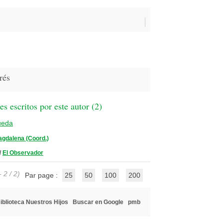
rés
 escritos por este autor (
2
)
ueda
agdalena (Coord.)
/
El Observador
 2 / 2)
Par page :
25
50
100
200
iblioteca Nuestros Hijos
Buscar en Google
pmb