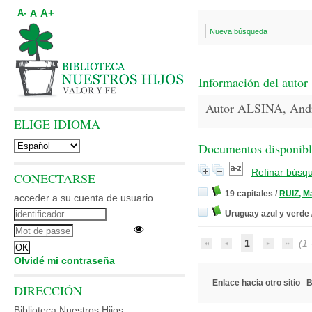
A+
A
A-
Nueva búsqueda
Información del autor
Autor ALSINA, And
ELIGE IDIOMA
Documentos disponibles
Refinar búsq
CONECTARSE
19 capitales
/
RUIZ, M
acceder a su cuenta de usuario
Uruguay azul y verde
1
(1 -
Olvidé mi contraseña
Enlace hacia otro sitio
B
DIRECCIÓN
Biblioteca Nuestros Hijos