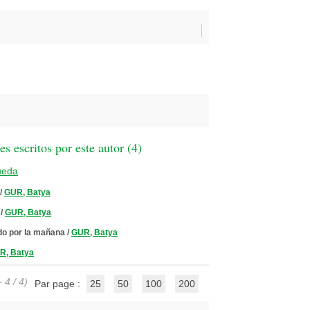
 escritos por este autor (
4
)
ueda
/
GUR, Batya
/
GUR, Batya
do por la mañana
/
GUR, Batya
R, Batya
 4 / 4)
Par page :
25
50
100
200