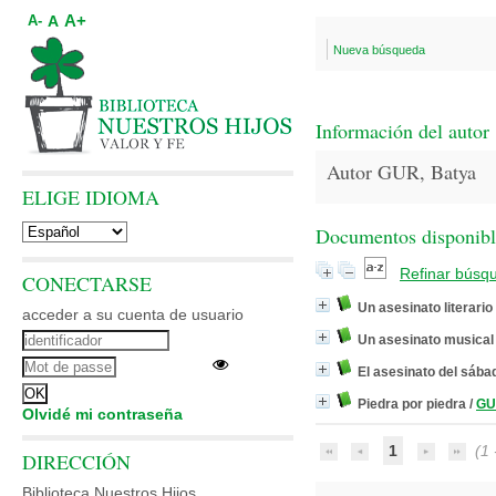
A+
A
A-
Nueva búsqueda
Información del autor
Autor GUR, Batya
ELIGE IDIOMA
Documentos disponibles
Refinar búsq
CONECTARSE
Un asesinato literario
acceder a su cuenta de usuario
Un asesinato musical
El asesinato del sába
Piedra por piedra
/
GU
Olvidé mi contraseña
1
(1 -
DIRECCIÓN
Biblioteca Nuestros Hijos