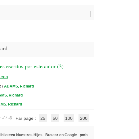
ard
 escritos por este autor (
3
)
ueda
p
/
ADAMS, Richard
MS, Richard
MS, Richard
 3 / 3)
Par page :
25
50
100
200
iblioteca Nuestros Hijos
Buscar en Google
pmb