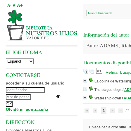
A+
A
A-
Nueva búsqueda
Información del autor
Autor ADAMS, Rich
ELIGE IDIOMA
Documentos disponibles
Refinar búsq
CONECTARSE
La colina de Watershi
acceder a su cuenta de usuario
The plague dogs
/
ADA
Watership down
/
ADA
Olvidé mi contraseña
1
(1 -
DIRECCIÓN
Enlace hacia otro sitio
B
Biblioteca Nuestros Hijos