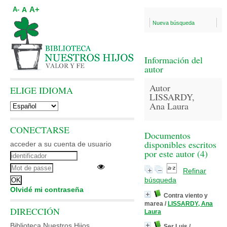
A+
A
A-
Nueva búsqueda
Información del
autor
Autor
ELIGE IDIOMA
LISSARDY,
Ana Laura
CONECTARSE
Documentos
disponibles escritos
acceder a su cuenta de usuario
por este autor (
4
)
Refinar
búsqueda
Olvidé mi contraseña
Contra viento y
marea
/
LISSARDY, Ana
DIRECCIÓN
Laura
Biblioteca Nuestros Hijos
Ser Luis
/