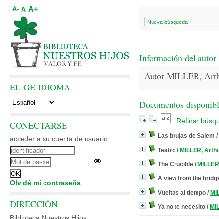
A+
A
A-
Nueva búsqueda
Información del autor
Autor MILLER, Art
ELIGE IDIOMA
Documentos disponibles
Refinar búsq
CONECTARSE
Las brujas de Salem
/
acceder a su cuenta de usuario
Teatro
/
MILLER, Arth
The Crucible
/
MILLER,
A view from the bridg
Olvidé mi contraseña
Vueltas al tiempo
/
MI
DIRECCIÓN
Ya no te necesito
/
MIL
Biblioteca Nuestros Hijos