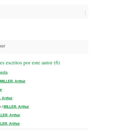
hur
 escritos por este autor (
6
)
ueda
MILLER, Arthur
ur
 Arthur
e
/
MILLER, Arthur
LLER, Arthur
LER, Arthur