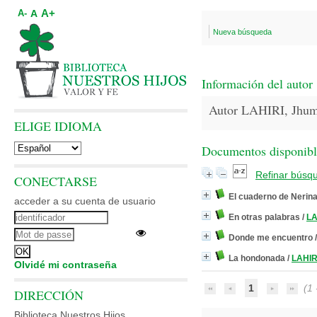
A+
A
A-
Nueva búsqueda
Información del autor
Autor LAHIRI, Jhu
ELIGE IDIOMA
Documentos disponibles
Refinar búsq
CONECTARSE
El cuaderno de Nerin
acceder a su cuenta de usuario
En otras palabras
/
LA
Donde me encuentro
La hondonada
/
LAHIR
Olvidé mi contraseña
1
(1 -
DIRECCIÓN
Biblioteca Nuestros Hijos