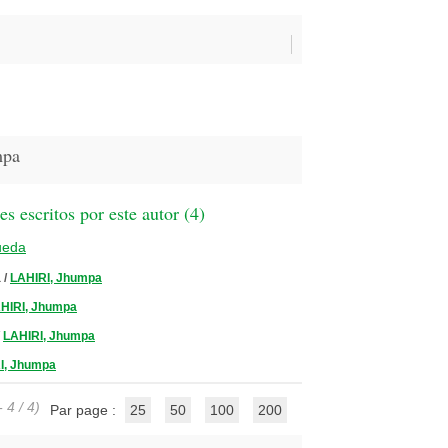
mpa
 escritos por este autor (
4
)
ueda
a
/
LAHIRI, Jhumpa
HIRI, Jhumpa
/
LAHIRI, Jhumpa
I, Jhumpa
 4 / 4)
Par page :
25
50
100
200