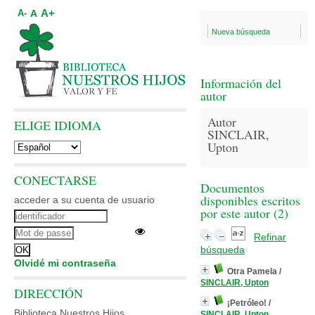
A+
A
A-
Nueva búsqueda
Información del
autor
Autor
ELIGE IDIOMA
SINCLAIR,
Upton
CONECTARSE
Documentos
disponibles escritos
acceder a su cuenta de usuario
por este autor (
2
)
Refinar
búsqueda
Olvidé mi contraseña
Otra Pamela
/
SINCLAIR, Upton
DIRECCIÓN
¡Petróleo!
/
Biblioteca Nuestros Hijos
SINCLAIR, Upton