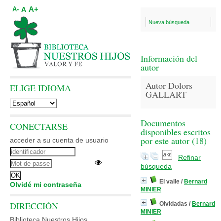
A+
A
A-
Nueva búsqueda
Información del
autor
Autor Dolors
ELIGE IDIOMA
GALLART
Documentos
CONECTARSE
disponibles escritos
por este autor (
18
)
acceder a su cuenta de usuario
Refinar
búsqueda
El valle
/
Bernard
Olvidé mi contraseña
MINIER
DIRECCIÓN
Olvidadas
/
Bernard
MINIER
Biblioteca Nuestros Hijos