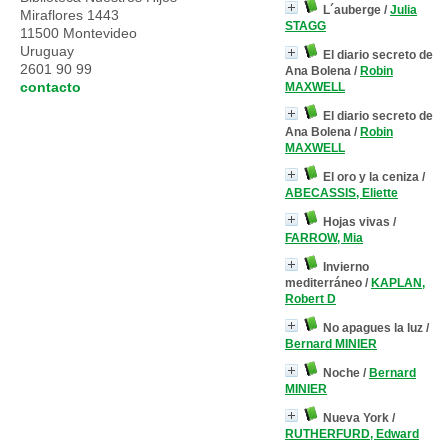
L´auberge
/
Julia
Miraflores 1443
STAGG
11500 Montevideo
Uruguay
El diario secreto de
2601 90 99
Ana Bolena
/
Robin
contacto
MAXWELL
El diario secreto de
Ana Bolena
/
Robin
MAXWELL
El oro y la ceniza
/
ABECASSIS, Eliette
Hojas vivas
/
FARROW, Mia
Invierno
mediterráneo
/
KAPLAN,
Robert D
No apagues la luz
/
Bernard MINIER
Noche
/
Bernard
MINIER
Nueva York
/
RUTHERFURD, Edward