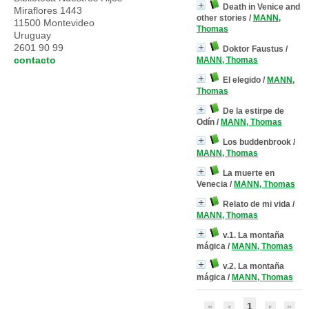
Death in Venice and
Miraflores 1443
other stories
/
MANN,
11500 Montevideo
Thomas
Uruguay
2601 90 99
Doktor Faustus
/
contacto
MANN, Thomas
El elegido
/
MANN,
Thomas
De la estirpe de
Odín
/
MANN, Thomas
Los buddenbrook
/
MANN, Thomas
La muerte en
Venecia
/
MANN, Thomas
Relato de mi vida
/
MANN, Thomas
v.1. La montaña
mágica
/
MANN, Thomas
v.2. La montaña
mágica
/
MANN, Thomas
1