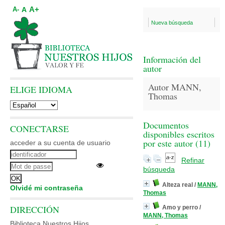
A+
A
A-
Nueva búsqueda
Información del
autor
Autor MANN,
ELIGE IDIOMA
Thomas
Documentos
CONECTARSE
disponibles escritos
por este autor (
11
)
acceder a su cuenta de usuario
Refinar
búsqueda
Alteza real
/
MANN,
Olvidé mi contraseña
Thomas
DIRECCIÓN
Amo y perro
/
MANN, Thomas
Biblioteca Nuestros Hijos