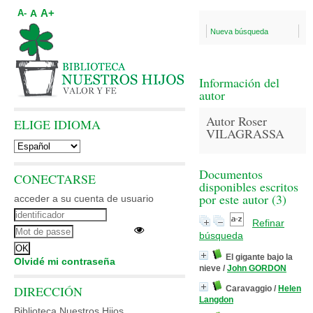
A+
A
A-
Nueva búsqueda
Información del
autor
Autor Roser
ELIGE IDIOMA
VILAGRASSA
Documentos
CONECTARSE
disponibles escritos
por este autor (
3
)
acceder a su cuenta de usuario
Refinar
búsqueda
El gigante bajo la
Olvidé mi contraseña
nieve
/
John GORDON
DIRECCIÓN
Caravaggio
/
Helen
Langdon
Biblioteca Nuestros Hijos